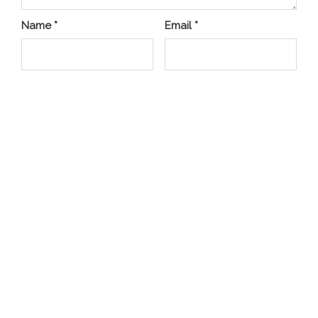
Name
*
Email
*
Website
Save my name, email, and website in this browser for
the next time I comment.